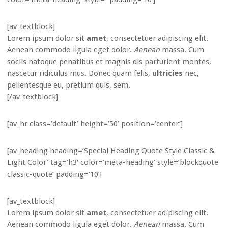
[av_textblock]
Lorem ipsum dolor sit
amet
, consectetuer adipiscing elit.
Aenean commodo ligula eget dolor.
Aenean
massa. Cum
sociis natoque penatibus et magnis dis parturient montes,
nascetur ridiculus mus. Donec quam felis,
ultricies
nec,
pellentesque eu, pretium quis, sem.
[/av_textblock]
[av_hr class=’default’ height=’50’ position=’center’]
[av_heading heading=’Special Heading Quote Style Classic &
Light Color’ tag=’h3′ color=’meta-heading’ style=’blockquote
classic-quote’ padding=’10’]
[av_textblock]
Lorem ipsum dolor sit
amet
, consectetuer adipiscing elit.
Aenean commodo ligula eget dolor.
Aenean
massa. Cum