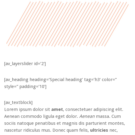
[av_layerslider id=’2′]
[av_heading heading=’Special heading’ tag=’h3′ color=”
style=” padding=’10’]
[av_textblock]
Lorem ipsum dolor sit
amet
, consectetuer adipiscing elit.
Aenean commodo ligula eget dolor.
Aenean
massa. Cum
sociis natoque penatibus et magnis dis parturient montes,
nascetur ridiculus mus. Donec quam felis,
ultricies
nec,