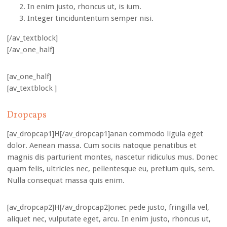
In enim justo, rhoncus ut, is ium.
Integer tinciduntentum semper nisi.
[/av_textblock]
[/av_one_half]
[av_one_half]
[av_textblock ]
Dropcaps
[av_dropcap1]H[/av_dropcap1]anan commodo ligula eget
dolor. Aenean massa. Cum sociis natoque penatibus et
magnis dis parturient montes, nascetur ridiculus mus. Donec
quam felis, ultricies nec, pellentesque eu, pretium quis, sem.
Nulla consequat massa quis enim.
[av_dropcap2]H[/av_dropcap2]onec pede justo, fringilla vel,
aliquet nec, vulputate eget, arcu. In enim justo, rhoncus ut,