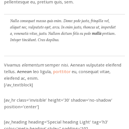
pellentesque eu, pretium quis, sem.
Nulla consequat massa quis enim. Donec pede justo, fringilla vel,
aliquet nec, vulputate eget, arcu. In enim justo, rhoncus ut, imperdiet
a, venenatis vitae, justo. Nullam dictum felis eu pede
mollis
pretium.
Integer tincidunt. Cras dapibus.
Vivamus
elementum
semper nisi. Aenean vulputate eleifend
tellus.
Aenean
leo ligula,
porttitor
eu, consequat vitae,
eleifend ac, enim.
[/av_textblock]
[av_hr class=’invisible’ height=’30’ shadow=’no-shadow’
position=’center’]
[av_heading heading=’Special heading Light’ tag=’h3′
color=’meta-heading’ style=” padding=’10’]